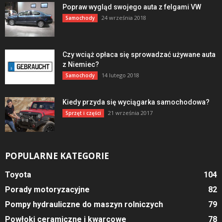
Popraw wygląd swojego auta z felgami VW
24 września 2018
Samochody
Czy wciąż opłaca się sprowadzać używane auta
z Niemiec?
14 lutego 2018
Samochody
Kiedy przyda się wyciągarka samochodowa?
21 września 2017
Sprzęt i części
POPULARNE KATEGORIE
Toyota
104
Porady motoryzacyjne
82
Pompy hydrauliczne do maszyn rolniczych
79
Powłoki ceramiczne i kwarcowe
78