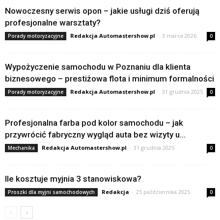
Nowoczesny serwis opon – jakie usługi dziś oferują
profesjonalne warsztaty?
Redakcja Automastershow.pl
-
3 marca 2026
Porady motoryzacyjne
0
Wypożyczenie samochodu w Poznaniu dla klienta
biznesowego – prestiżowa flota i minimum formalności
Redakcja Automastershow.pl
-
31 grudnia 2025
Porady motoryzacyjne
0
Profesjonalna farba pod kolor samochodu – jak
przywrócić fabryczny wygląd auta bez wizyty u...
Redakcja Automastershow.pl
-
31 grudnia 2025
Mechanika
0
Ile kosztuje myjnia 3 stanowiskowa?
Redakcja
-
25 października 2025
Proszki dla myjni samochodowych
0