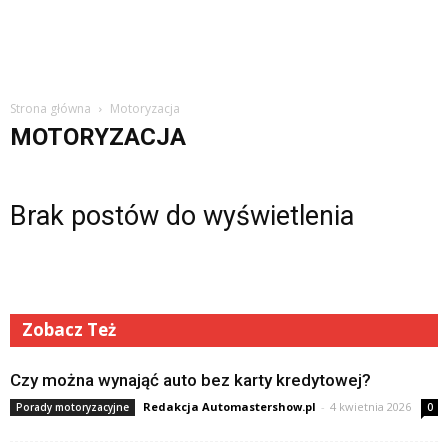
Strona główna
Motoryzacja
MOTORYZACJA
Brak postów do wyświetlenia
Zobacz Też
Czy można wynająć auto bez karty kredytowej?
Redakcja Automastershow.pl
-
4 kwietnia 2026
Porady motoryzacyjne
0