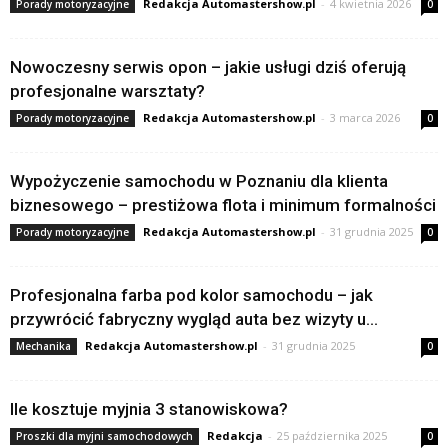
Redakcja Automastershow.pl
-
4 kwietnia 2026
Porady motoryzacyjne
0
Nowoczesny serwis opon – jakie usługi dziś oferują
profesjonalne warsztaty?
Redakcja Automastershow.pl
-
3 marca 2026
Porady motoryzacyjne
0
Wypożyczenie samochodu w Poznaniu dla klienta
biznesowego – prestiżowa flota i minimum formalności
Redakcja Automastershow.pl
-
31 grudnia 2025
Porady motoryzacyjne
0
Profesjonalna farba pod kolor samochodu – jak
przywrócić fabryczny wygląd auta bez wizyty u...
Redakcja Automastershow.pl
-
31 grudnia 2025
Mechanika
0
Ile kosztuje myjnia 3 stanowiskowa?
Redakcja
-
25 października 2025
Proszki dla myjni samochodowych
0