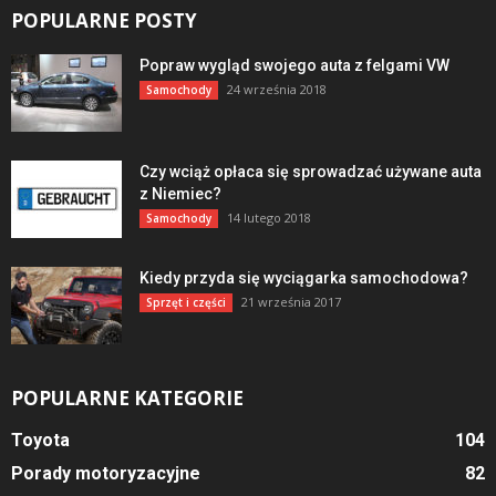
POPULARNE POSTY
Popraw wygląd swojego auta z felgami VW
24 września 2018
Samochody
Czy wciąż opłaca się sprowadzać używane auta
z Niemiec?
14 lutego 2018
Samochody
Kiedy przyda się wyciągarka samochodowa?
21 września 2017
Sprzęt i części
POPULARNE KATEGORIE
Toyota
104
Porady motoryzacyjne
82