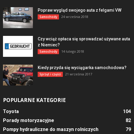
Popraw wygląd swojego auta z felgami VW
24 września 2018
Samochody
Czy wciąż opłaca się sprowadzać używane auta
z Niemiec?
14 lutego 2018
Samochody
Kiedy przyda się wyciągarka samochodowa?
21 września 2017
Sprzęt i części
POPULARNE KATEGORIE
Toyota
104
Porady motoryzacyjne
82
Pompy hydrauliczne do maszyn rolniczych
79