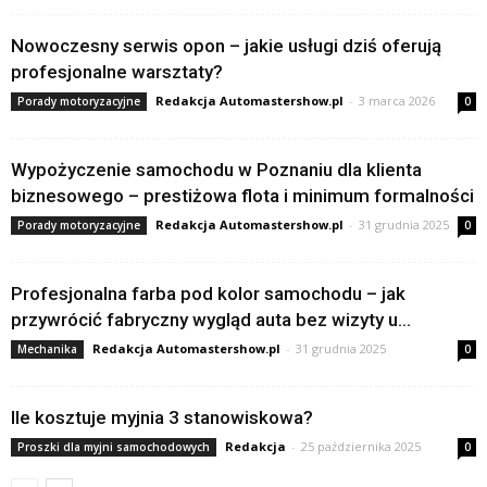
Nowoczesny serwis opon – jakie usługi dziś oferują
profesjonalne warsztaty?
Redakcja Automastershow.pl
-
3 marca 2026
Porady motoryzacyjne
0
Wypożyczenie samochodu w Poznaniu dla klienta
biznesowego – prestiżowa flota i minimum formalności
Redakcja Automastershow.pl
-
31 grudnia 2025
Porady motoryzacyjne
0
Profesjonalna farba pod kolor samochodu – jak
przywrócić fabryczny wygląd auta bez wizyty u...
Redakcja Automastershow.pl
-
31 grudnia 2025
Mechanika
0
Ile kosztuje myjnia 3 stanowiskowa?
Redakcja
-
25 października 2025
Proszki dla myjni samochodowych
0