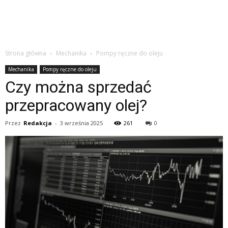
Strona główna
Mechanika
Pompy ręczne do oleju
Mechanika
Pompy ręczne do oleju
Czy można sprzedać
przepracowany olej?
Przez
Redakcja
-
3 września 2025
261
0