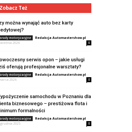
Zobacz Też
zy można wynająć auto bez karty
redytowej?
Redakcja Automastershow.pl
-
orady motoryzacyjne
kwietnia 2026
0
owoczesny serwis opon – jakie usługi
ziś oferują profesjonalne warsztaty?
Redakcja Automastershow.pl
-
orady motoryzacyjne
marca 2026
0
ypożyczenie samochodu w Poznaniu dla
lienta biznesowego – prestiżowa flota i
inimum formalności
Redakcja Automastershow.pl
-
orady motoryzacyjne
 grudnia 2025
0