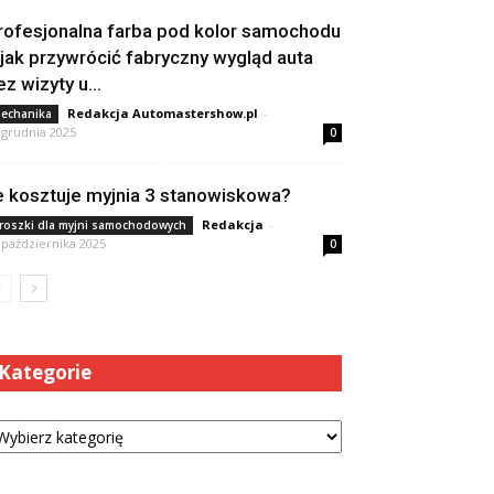
rofesjonalna farba pod kolor samochodu
 jak przywrócić fabryczny wygląd auta
ez wizyty u...
Redakcja Automastershow.pl
-
echanika
 grudnia 2025
0
le kosztuje myjnia 3 stanowiskowa?
Redakcja
-
roszki dla myjni samochodowych
 października 2025
0
Kategorie
tegorie