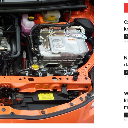
C
k
P
4 
N
d
P
3 
W
k
m
P
31