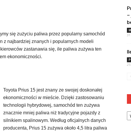
P
–
b
M
zymy się zużyciu paliwa przez popularny samochód
31
en z najbardziej znanych i popularnych modeli
ierowców zastanawia się, ile paliwa zużywa ten
I
ędem ekonomiczności.
P
25
Toyota Prius 15 jest znany ze swojej doskonałej
ekonomiczności w mieście. Dzięki zastosowaniu
technologii hybrydowej, samochód ten zużywa
Ka
znacznie mniej paliwa niż tradycyjne pojazdy z
silnikiem spalinowym. Według oficjalnych danych
producenta, Prius 15 zużywa około 4,5 litra paliwa