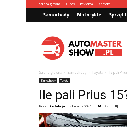
Strona główna
O nas
Reklama
Kontakt
Samochody
Motocykle
Sprzęt I
Automastershow.pl
Strona główna
Samochody
Toyota
Ile pali Priu
Samochody
Toyota
Ile pali Prius 15
Przez
Redakcja
-
21 marca 2024
396
0