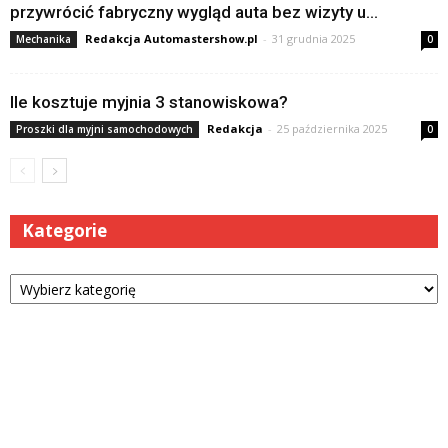
przywrócić fabryczny wygląd auta bez wizyty u...
Redakcja Automastershow.pl
-
31 grudnia 2025
Mechanika
0
Ile kosztuje myjnia 3 stanowiskowa?
Redakcja
-
25 października 2025
Proszki dla myjni samochodowych
0
Kategorie
Kategorie