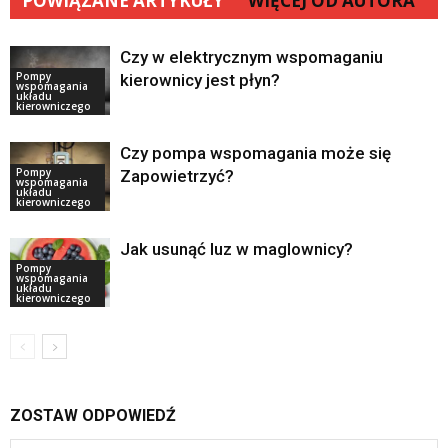
POWIĄZANE ARTYKUŁY
WIĘCEJ OD AUTORA
Czy w elektrycznym wspomaganiu
Pompy
kierownicy jest płyn?
wspomagania
układu
kierowniczego
Czy pompa wspomagania może się
Pompy
Zapowietrzyć?
wspomagania
układu
kierowniczego
Jak usunąć luz w maglownicy?
Pompy
wspomagania
układu
kierowniczego
ZOSTAW ODPOWIEDŹ