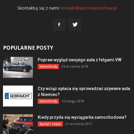
Skontaktuj się z nami:
kontakt@automastershow.pl
POPULARNE POSTY
Popraw wygląd swojego auta z felgami VW
24 września 2018
Samochody
Czy wciąż opłaca się sprowadzać używane auta
z Niemiec?
14 lutego 2018
Samochody
Kiedy przyda się wyciągarka samochodowa?
21 września 2017
Sprzęt i części