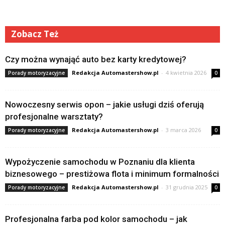
Zobacz Też
Czy można wynająć auto bez karty kredytowej?
Redakcja Automastershow.pl
-
4 kwietnia 2026
Porady motoryzacyjne
0
Nowoczesny serwis opon – jakie usługi dziś oferują
profesjonalne warsztaty?
Redakcja Automastershow.pl
-
3 marca 2026
Porady motoryzacyjne
0
Wypożyczenie samochodu w Poznaniu dla klienta
biznesowego – prestiżowa flota i minimum formalności
Redakcja Automastershow.pl
-
31 grudnia 2025
Porady motoryzacyjne
0
Profesjonalna farba pod kolor samochodu – jak