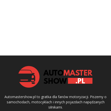
Automastershow.pl to gratka dla fanów motoryzacji. Piszemy o
samochodach, motocyklach i innych pojazdach napędzanych
silnikami.