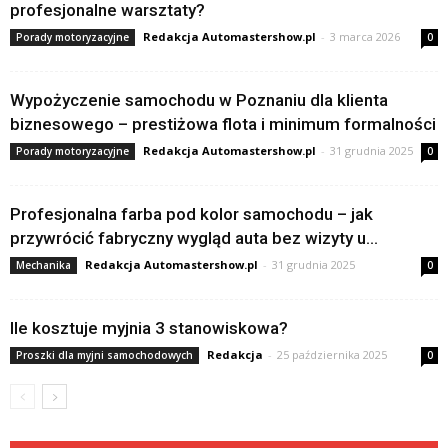
profesjonalne warsztaty?
Redakcja Automastershow.pl
-
3 marca 2026
Porady motoryzacyjne
0
Wypożyczenie samochodu w Poznaniu dla klienta
biznesowego – prestiżowa flota i minimum formalności
Redakcja Automastershow.pl
-
31 grudnia 2025
Porady motoryzacyjne
0
Profesjonalna farba pod kolor samochodu – jak
przywrócić fabryczny wygląd auta bez wizyty u...
Redakcja Automastershow.pl
-
31 grudnia 2025
Mechanika
0
Ile kosztuje myjnia 3 stanowiskowa?
Redakcja
-
25 października 2025
Proszki dla myjni samochodowych
0