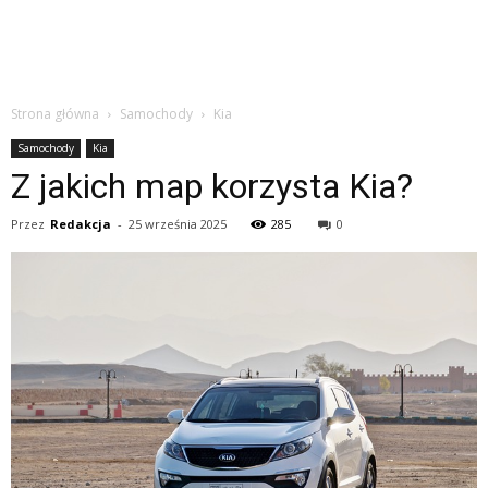
Strona główna
Samochody
Kia
Samochody
Kia
Z jakich map korzysta Kia?
Przez
Redakcja
-
25 września 2025
285
0