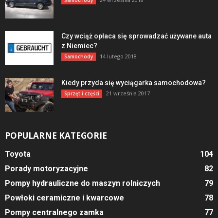
Czy wciąż opłaca się sprowadzać używane auta
z Niemiec?
14 lutego 2018
Samochody
Kiedy przyda się wyciągarka samochodowa?
21 września 2017
Sprzęt i części
POPULARNE KATEGORIE
Toyota
104
Porady motoryzacyjne
82
Pompy hydrauliczne do maszyn rolniczych
79
Powłoki ceramiczne i kwarcowe
78
Pompy centralnego zamka
77