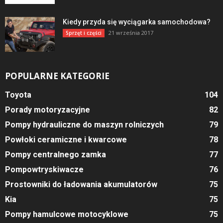
Kiedy przyda się wyciągarka samochodowa?
21 września 2017
Sprzęt i części
POPULARNE KATEGORIE
Toyota
104
Porady motoryzacyjne
82
Pompy hydrauliczne do maszyn rolniczych
79
Powłoki ceramiczne i kwarcowe
78
Pompy centralnego zamka
77
Pompowtryskiwacze
76
Prostowniki do ładowania akumulatorów
75
Kia
75
Pompy hamulcowe motocyklowe
75