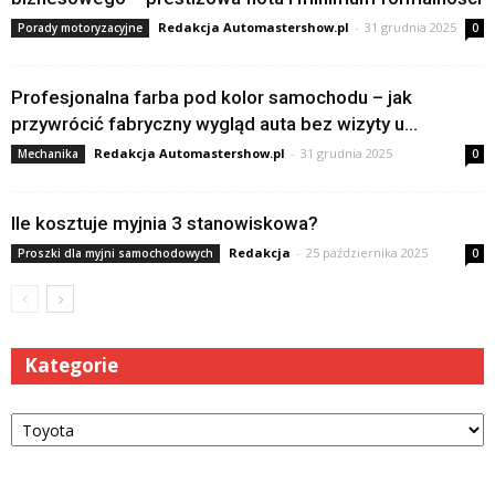
Redakcja Automastershow.pl
-
31 grudnia 2025
Porady motoryzacyjne
0
Profesjonalna farba pod kolor samochodu – jak
przywrócić fabryczny wygląd auta bez wizyty u...
Redakcja Automastershow.pl
-
31 grudnia 2025
Mechanika
0
Ile kosztuje myjnia 3 stanowiskowa?
Redakcja
-
25 października 2025
Proszki dla myjni samochodowych
0
Kategorie
Kategorie