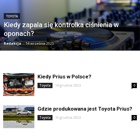
TOYOTA
Kiedy zapala się kontrolka ciśnienia w
oponach?
Redakcja
-
14 września 2025
Kiedy Prius w Polsce?
14 grudnia 2023
Toyota
0
Gdzie produkowana jest Toyota Prius?
10 grudnia 2023
Toyota
0