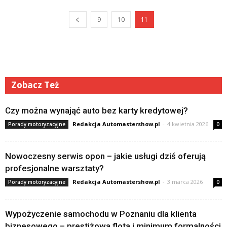
9
10
11
Zobacz Też
Czy można wynająć auto bez karty kredytowej?
Redakcja Automastershow.pl
-
4 kwietnia 2026
Porady motoryzacyjne
0
Nowoczesny serwis opon – jakie usługi dziś oferują
profesjonalne warsztaty?
Redakcja Automastershow.pl
-
3 marca 2026
Porady motoryzacyjne
0
Wypożyczenie samochodu w Poznaniu dla klienta
biznesowego – prestiżowa flota i minimum formalności