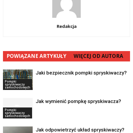
Redakcja
POWIĄZANE ARTYKUŁY
WIĘCEJ OD AUTORA
Jaki bezpiecznik pompki spryskiwaczy?
Pompki
spryskiwaczy
samochodowych
Jak wymienić pompkę spryskiwacza?
Pompki
spryskiwaczy
samochodowych
Jak odpowietrzyć układ spryskiwaczy?