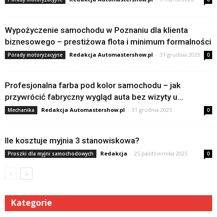
Wypożyczenie samochodu w Poznaniu dla klienta
biznesowego – prestiżowa flota i minimum formalności
Redakcja Automastershow.pl
-
31 grudnia 2025
Porady motoryzacyjne
0
Profesjonalna farba pod kolor samochodu – jak
przywrócić fabryczny wygląd auta bez wizyty u...
Redakcja Automastershow.pl
-
31 grudnia 2025
Mechanika
0
Ile kosztuje myjnia 3 stanowiskowa?
Redakcja
-
25 października 2025
Proszki dla myjni samochodowych
0
Kategorie