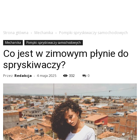
Strona główna
Mechanika
Pompki spryskiwaczy samochodowych
Mechanika
Pompki spryskiwaczy samochodowych
Co jest w zimowym płynie do
spryskiwaczy?
Przez
Redakcja
-
4 maja 2025
332
0