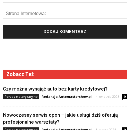
Zobacz Też
Czy można wynająć auto bez karty kredytowej?
Redakcja Automastershow.pl
-
4 kwietnia 2026
Porady motoryzacyjne
0
Nowoczesny serwis opon – jakie usługi dziś oferują
profesjonalne warsztaty?
Redakcja Automastershow.pl
-
3 marca 2026
Porady motoryzacyjne
0