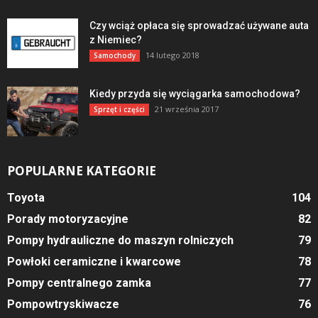
Czy wciąż opłaca się sprowadzać używane auta
z Niemiec?
14 lutego 2018
Samochody
Kiedy przyda się wyciągarka samochodowa?
21 września 2017
Sprzęt i części
POPULARNE KATEGORIE
Toyota
104
Porady motoryzacyjne
82
Pompy hydrauliczne do maszyn rolniczych
79
Powłoki ceramiczne i kwarcowe
78
Pompy centralnego zamka
77
Pompowtryskiwacze
76