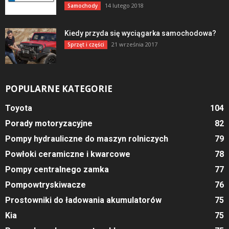
14 lutego 2018
Samochody
Kiedy przyda się wyciągarka samochodowa?
21 września 2017
Sprzęt i części
POPULARNE KATEGORIE
Toyota
104
Porady motoryzacyjne
82
Pompy hydrauliczne do maszyn rolniczych
79
Powłoki ceramiczne i kwarcowe
78
Pompy centralnego zamka
77
Pompowtryskiwacze
76
Prostowniki do ładowania akumulatorów
75
Kia
75