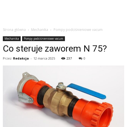
Strona główna
Mechanika
Pompy podciśnieniowe vacum
Mechanika
Pompy podciśnieniowe vacum
Co steruje zaworem N 75?
Przez
Redakcja
-
12 marca 2025
237
0