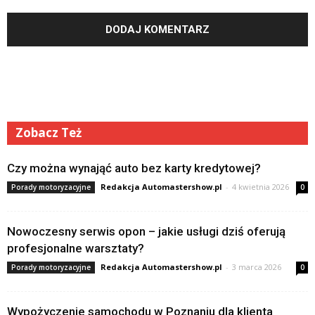
Zobacz Też
Czy można wynająć auto bez karty kredytowej?
Redakcja Automastershow.pl
-
4 kwietnia 2026
Porady motoryzacyjne
0
Nowoczesny serwis opon – jakie usługi dziś oferują
profesjonalne warsztaty?
Redakcja Automastershow.pl
-
3 marca 2026
Porady motoryzacyjne
0
Wypożyczenie samochodu w Poznaniu dla klienta