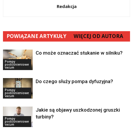
Redakcja
POWIĄZANE ARTYKUŁY
WIĘCEJ OD AUTORA
Co może oznaczać stukanie w silniku?
Pompy
podciśnieniowe
vacum
Do czego służy pompa dyfuzyjna?
Pompy
podciśnieniowe
vacum
Jakie są objawy uszkodzonej gruszki
turbiny?
Pompy
podciśnieniowe
vacum