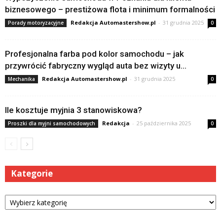
biznesowego – prestiżowa flota i minimum formalności
Redakcja Automastershow.pl
-
31 grudnia 2025
Porady motoryzacyjne
0
Profesjonalna farba pod kolor samochodu – jak
przywrócić fabryczny wygląd auta bez wizyty u...
Redakcja Automastershow.pl
-
31 grudnia 2025
Mechanika
0
Ile kosztuje myjnia 3 stanowiskowa?
Redakcja
-
25 października 2025
Proszki dla myjni samochodowych
0
Kategorie
Kategorie