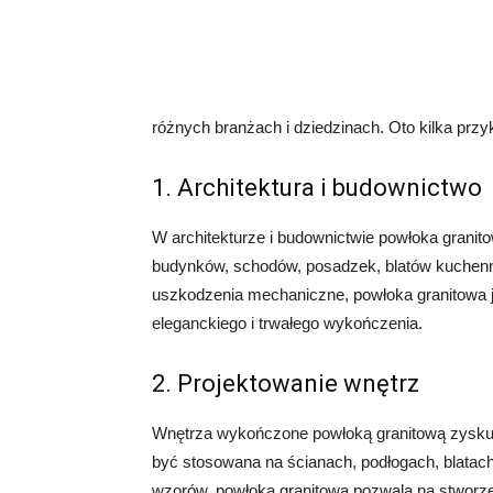
różnych branżach i dziedzinach. Oto kilka przy
1. Architektura i budownictwo
W architekturze i budownictwie powłoka grani
budynków, schodów, posadzek, blatów kuchennyc
uszkodzenia mechaniczne, powłoka granitowa 
eleganckiego i trwałego wykończenia.
2. Projektowanie wnętrz
Wnętrza wykończone powłoką granitową zysku
być stosowana na ścianach, podłogach, blatach
wzorów, powłoka granitowa pozwala na stworze