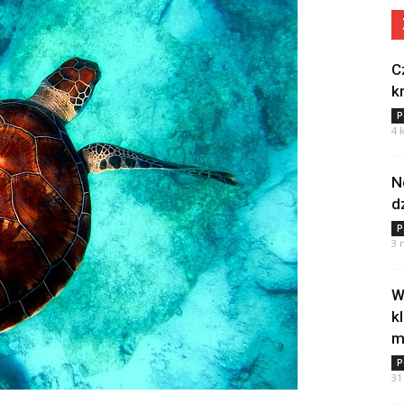
C
k
P
4 
N
d
P
3 
W
k
m
P
31