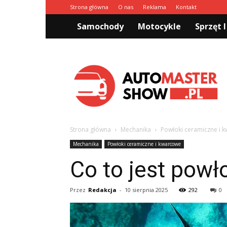
Strona główna
O nas
Reklama
Kontakt
Samochody
Motocykle
Sprzęt I
Automastershow.pl
Strona główna
Mechanika
Powłoki ceramiczne i 
Mechanika
Powłoki ceramiczne i kwarcowe
Co to jest powł
Przez
Redakcja
-
10 sierpnia 2025
292
0