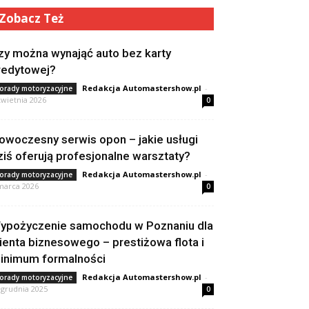
Zobacz Też
zy można wynająć auto bez karty
redytowej?
Redakcja Automastershow.pl
-
orady motoryzacyjne
kwietnia 2026
0
owoczesny serwis opon – jakie usługi
ziś oferują profesjonalne warsztaty?
Redakcja Automastershow.pl
-
orady motoryzacyjne
marca 2026
0
ypożyczenie samochodu w Poznaniu dla
lienta biznesowego – prestiżowa flota i
inimum formalności
Redakcja Automastershow.pl
-
orady motoryzacyjne
 grudnia 2025
0