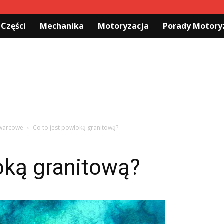
 Części
Mechanika
Motoryzacja
Porady Motory
kwarcowe
Co to jest powłoką granitową?
oką granitową?