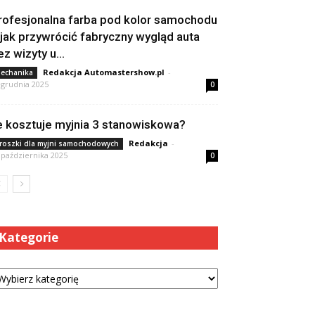
rofesjonalna farba pod kolor samochodu
 jak przywrócić fabryczny wygląd auta
ez wizyty u...
Redakcja Automastershow.pl
-
echanika
 grudnia 2025
0
le kosztuje myjnia 3 stanowiskowa?
Redakcja
-
roszki dla myjni samochodowych
 października 2025
0
Kategorie
tegorie