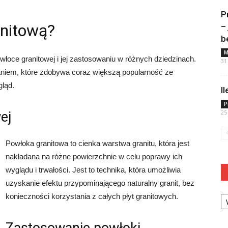
P
anitową?
–
b
M
owłoce granitowej i jej zastosowaniu w różnych dziedzinach.
31
aniem, które zdobywa coraz większą popularność ze
gląd.
I
P
25
ej
Powłoka granitowa to cienka warstwa granitu, która jest
nakładana na różne powierzchnie w celu poprawy ich
wyglądu i trwałości. Jest to technika, która umożliwia
uzyskanie efektu przypominającego naturalny granit, bez
Ka
konieczności korzystania z całych płyt granitowych.