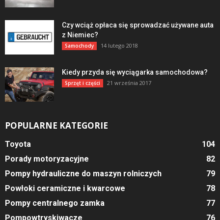
Czy wciąż opłaca się sprowadzać używane auta
z Niemiec?
14 lutego 2018
Samochody
Kiedy przyda się wyciągarka samochodowa?
21 września 2017
Sprzęt i części
POPULARNE KATEGORIE
Toyota
104
Porady motoryzacyjne
82
Pompy hydrauliczne do maszyn rolniczych
79
Powłoki ceramiczne i kwarcowe
78
Pompy centralnego zamka
77
Pompowtryskiwacze
76