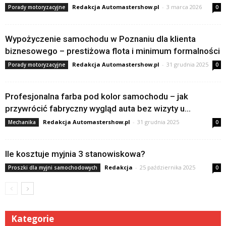
Redakcja Automastershow.pl
-
3 marca 2026
Porady motoryzacyjne
0
Wypożyczenie samochodu w Poznaniu dla klienta
biznesowego – prestiżowa flota i minimum formalności
Redakcja Automastershow.pl
-
31 grudnia 2025
Porady motoryzacyjne
0
Profesjonalna farba pod kolor samochodu – jak
przywrócić fabryczny wygląd auta bez wizyty u...
Redakcja Automastershow.pl
-
31 grudnia 2025
Mechanika
0
Ile kosztuje myjnia 3 stanowiskowa?
Redakcja
-
25 października 2025
Proszki dla myjni samochodowych
0
Kategorie