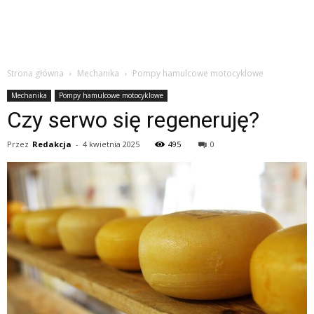
Strona główna
Mechanika
Pompy hamulcowe motocyklowe
Mechanika
Pompy hamulcowe motocyklowe
Czy serwo się regeneruję?
Przez
Redakcja
-
4 kwietnia 2025
495
0