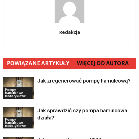
Redakcja
POWIĄZANE ARTYKUŁY
WIĘCEJ OD AUTORA
Jak zregenerować pompę hamulcową?
Pompy
hamulcowe
motocyklowe
Jak sprawdzić czy pompa hamulcowa
działa?
Pompy
hamulcowe
motocyklowe