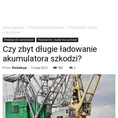
Strona główna
Prostowniki warsztatwe
Prostowniki i kable
rozruchowe
Prostowniki warsztatwe
Prostowniki i kable rozruchowe
Czy zbyt długie ładowanie
akumulatora szkodzi?
Przez
Redakcja
-
5 maja 2025
332
0