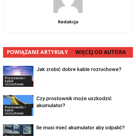
Redakcja
POWIĄZANE ARTYKUŁY
WIĘCEJ OD AUTORA
Jak zrobić dobre kable rozruchowe?
Prostowniki i
kable
rozruchowe
Czy prostownik może uszkodzić
akumulator?
Prostowniki i
kable
rozruchowe
Ile musi mieć akumulator aby odpalić?