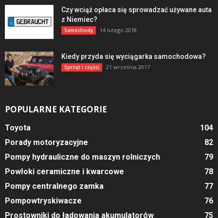
Czy wciąż opłaca się sprowadzać używane auta
z Niemiec?
14 lutego 2018
Samochody
Kiedy przyda się wyciągarka samochodowa?
21 września 2017
Sprzęt i części
POPULARNE KATEGORIE
Toyota
104
Porady motoryzacyjne
82
Pompy hydrauliczne do maszyn rolniczych
79
Powłoki ceramiczne i kwarcowe
78
Pompy centralnego zamka
77
Pompowtryskiwacze
76
Prostowniki do ładowania akumulatorów
75