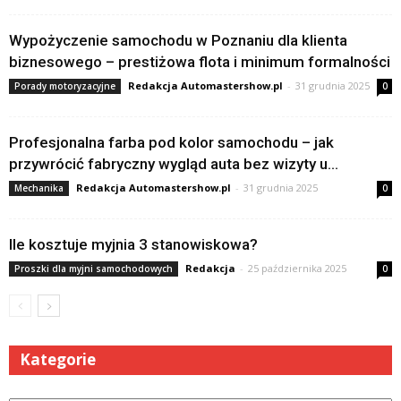
Wypożyczenie samochodu w Poznaniu dla klienta
biznesowego – prestiżowa flota i minimum formalności
Redakcja Automastershow.pl
-
31 grudnia 2025
Porady motoryzacyjne
0
Profesjonalna farba pod kolor samochodu – jak
przywrócić fabryczny wygląd auta bez wizyty u...
Redakcja Automastershow.pl
-
31 grudnia 2025
Mechanika
0
Ile kosztuje myjnia 3 stanowiskowa?
Redakcja
-
25 października 2025
Proszki dla myjni samochodowych
0
Kategorie
Kategorie