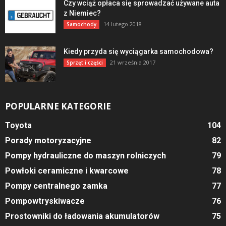
Czy wciąż opłaca się sprowadzać używane auta
z Niemiec?
14 lutego 2018
Samochody
Kiedy przyda się wyciągarka samochodowa?
21 września 2017
Sprzęt i części
POPULARNE KATEGORIE
Toyota
104
Porady motoryzacyjne
82
Pompy hydrauliczne do maszyn rolniczych
79
Powłoki ceramiczne i kwarcowe
78
Pompy centralnego zamka
77
Pompowtryskiwacze
76
Prostowniki do ładowania akumulatorów
75