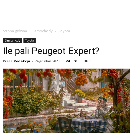
Strona główna
Samochody
Toyota
Samochody
Toyota
Ile pali Peugeot Expert?
Przez
Redakcja
-
24 grudnia 2023
360
0