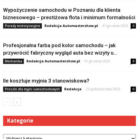
Wypożyczenie samochodu w Poznaniu dla klienta
biznesowego – prestiżowa flota i minimum formalności
Redakcja Automastershow.pl
-
31 grudnia 2025
Porady motoryzacyjne
0
Profesjonalna farba pod kolor samochodu – jak
przywrócić fabryczny wygląd auta bez wizyty u...
Redakcja Automastershow.pl
-
31 grudnia 2025
Mechanika
0
Ile kosztuje myjnia 3 stanowiskowa?
Redakcja
-
25 października 2025
Proszki dla myjni samochodowych
0
Kategorie
Kategorie