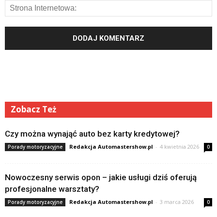
Zobacz Też
Czy można wynająć auto bez karty kredytowej?
Redakcja Automastershow.pl
-
4 kwietnia 2026
Porady motoryzacyjne
0
Nowoczesny serwis opon – jakie usługi dziś oferują
profesjonalne warsztaty?
Redakcja Automastershow.pl
-
3 marca 2026
Porady motoryzacyjne
0