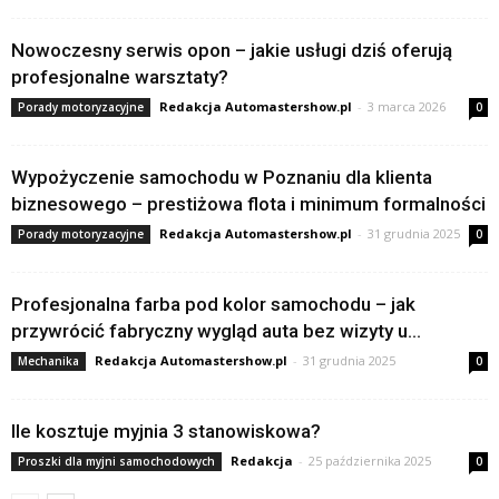
Nowoczesny serwis opon – jakie usługi dziś oferują
profesjonalne warsztaty?
Redakcja Automastershow.pl
-
3 marca 2026
Porady motoryzacyjne
0
Wypożyczenie samochodu w Poznaniu dla klienta
biznesowego – prestiżowa flota i minimum formalności
Redakcja Automastershow.pl
-
31 grudnia 2025
Porady motoryzacyjne
0
Profesjonalna farba pod kolor samochodu – jak
przywrócić fabryczny wygląd auta bez wizyty u...
Redakcja Automastershow.pl
-
31 grudnia 2025
Mechanika
0
Ile kosztuje myjnia 3 stanowiskowa?
Redakcja
-
25 października 2025
Proszki dla myjni samochodowych
0