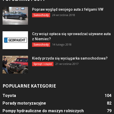
Popraw wygląd swojego auta z felgami VW
24 września 2018
Samochody
Czy wciąż opłaca się sprowadzać używane auta
z Niemiec?
14 lutego 2018
Samochody
Kiedy przyda się wyciągarka samochodowa?
21 września 2017
Sprzęt i części
POPULARNE KATEGORIE
Toyota
104
Porady motoryzacyjne
82
Pompy hydrauliczne do maszyn rolniczych
79