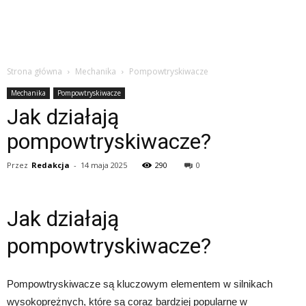
Strona główna
Mechanika
Pompowtryskiwacze
Mechanika
Pompowtryskiwacze
Jak działają
pompowtryskiwacze?
Przez
Redakcja
-
14 maja 2025
290
0
Jak działają
pompowtryskiwacze?
Pompowtryskiwacze są kluczowym elementem w silnikach
wysokoprężnych, które są coraz bardziej popularne w