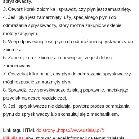
spryskiwaczy.
3. Otwórz korek zbiornika i sprawdź, czy płyn jest zamarznięty.
4. Jeśli płyn jest zamarznięty, użyj specjalnego płynu do
odmrażania spryskiwaczy, który można zakupić w sklepie
motoryzacyjnym.
5. Wlej odpowiednią ilość płynu do odmrażania spryskiwaczy do
zbiornika.
6. Zamknij korek zbiornika i upewnij się, że jest dobrze
zamocowany.
7. Odczekaj kilka minut, aby płyn do odmrażania spryskiwaczy
mógł rozpuścić zamarznięty płyn.
8. Sprawdź, czy spryskiwacze działają poprawnie, naciskając
przycisk na desce rozdzielczej.
9. Jeśli spryskiwacze nie działają, powtórz proces odmrażania
płynu do spryskiwaczy lub skonsultuj się z mechanikiem.
Link tagu HTML
do strony „https://www.dzialaj.pl/”:
Kliknij tutaj
aby uzyskać więcej informacji na temat działania.