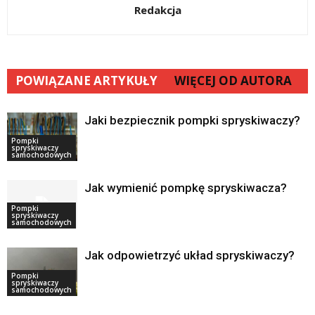
Redakcja
POWIĄZANE ARTYKUŁY
WIĘCEJ OD AUTORA
Jaki bezpiecznik pompki spryskiwaczy?
Pompki
spryskiwaczy
samochodowych
Jak wymienić pompkę spryskiwacza?
Pompki
spryskiwaczy
samochodowych
Jak odpowietrzyć układ spryskiwaczy?
Pompki
spryskiwaczy
samochodowych