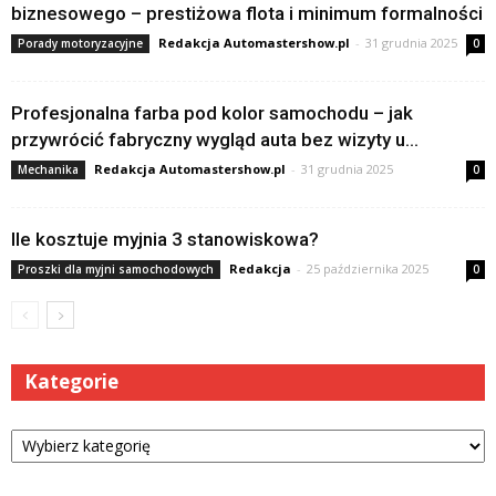
biznesowego – prestiżowa flota i minimum formalności
Redakcja Automastershow.pl
-
31 grudnia 2025
Porady motoryzacyjne
0
Profesjonalna farba pod kolor samochodu – jak
przywrócić fabryczny wygląd auta bez wizyty u...
Redakcja Automastershow.pl
-
31 grudnia 2025
Mechanika
0
Ile kosztuje myjnia 3 stanowiskowa?
Redakcja
-
25 października 2025
Proszki dla myjni samochodowych
0
Kategorie
Kategorie