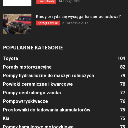
14 lutego 2018
Samochody
Kiedy przyda się wyciągarka samochodowa?
21 września 2017
Sprzęt i części
POPULARNE KATEGORIE
Toyota
104
Porady motoryzacyjne
82
Pompy hydrauliczne do maszyn rolniczych
79
Powłoki ceramiczne i kwarcowe
78
Pompy centralnego zamka
77
Pompowtryskiwacze
76
Prostowniki do ładowania akumulatorów
75
Kia
75
Pompy hamulcowe motocyklowe
75