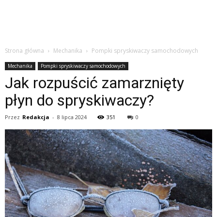
Strona główna
Mechanika
Pompki spryskiwaczy samochodowych
Mechanika
Pompki spryskiwaczy samochodowych
Jak rozpuścić zamarznięty
płyn do spryskiwaczy?
Przez
Redakcja
-
8 lipca 2024
351
0