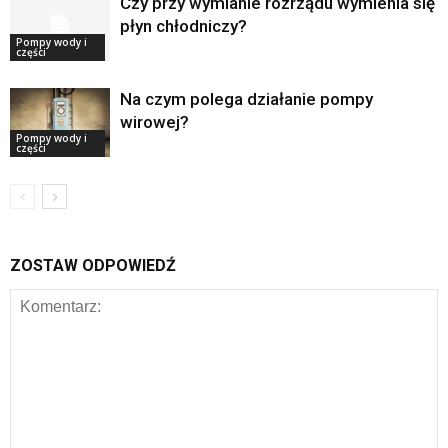
Czy przy wymianie rozrządu wymienia się
płyn chłodniczy?
Pompy wody i
części
Na czym polega działanie pompy
wirowej?
Pompy wody i
części
ZOSTAW ODPOWIEDŹ