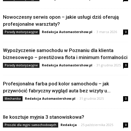
Nowoczesny serwis opon – jakie usługi dziś oferują
profesjonalne warsztaty?
Redakcja Automastershow.pl
-
3 marca 2026
Porady motoryzacyjne
0
Wypożyczenie samochodu w Poznaniu dla klienta
biznesowego – prestiżowa flota i minimum formalności
Redakcja Automastershow.pl
-
31 grudnia 2025
Porady motoryzacyjne
0
Profesjonalna farba pod kolor samochodu – jak
przywrócić fabryczny wygląd auta bez wizyty u...
Redakcja Automastershow.pl
-
31 grudnia 2025
Mechanika
0
Ile kosztuje myjnia 3 stanowiskowa?
Redakcja
-
25 października 2025
Proszki dla myjni samochodowych
0