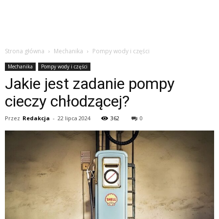
Strona główna
Mechanika
Pompy wody i części
Mechanika
Pompy wody i części
Jakie jest zadanie pompy
cieczy chłodzącej?
Przez
Redakcja
-
22 lipca 2024
362
0