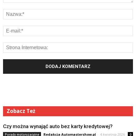
Zobacz Też
Czy można wynająć auto bez karty kredytowej?
Redakcja Automastershow.pl
-
4 kwietnia 2026
Porady motoryzacyjne
0