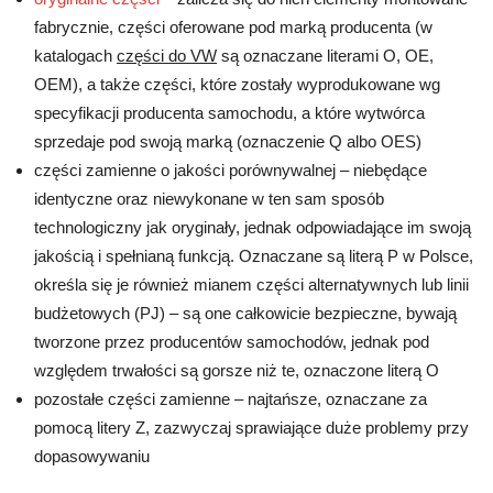
fabrycznie, części oferowane pod marką producenta (w
katalogach
części do VW
są oznaczane literami O, OE,
OEM), a także części, które zostały wyprodukowane wg
specyfikacji producenta samochodu, a które wytwórca
sprzedaje pod swoją marką (oznaczenie Q albo OES)
części zamienne o jakości porównywalnej – niebędące
identyczne oraz niewykonane w ten sam sposób
technologiczny jak oryginały, jednak odpowiadające im swoją
jakością i spełnianą funkcją. Oznaczane są literą P w Polsce,
określa się je również mianem części alternatywnych lub linii
budżetowych (PJ) – są one całkowicie bezpieczne, bywają
tworzone przez producentów samochodów, jednak pod
względem trwałości są gorsze niż te, oznaczone literą O
pozostałe części zamienne – najtańsze, oznaczane za
pomocą litery Z, zazwyczaj sprawiające duże problemy przy
dopasowywaniu