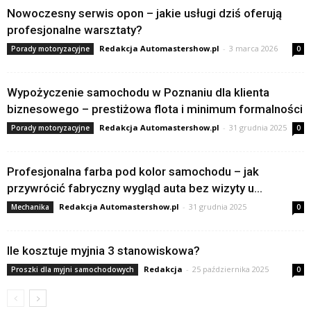
Nowoczesny serwis opon – jakie usługi dziś oferują
profesjonalne warsztaty?
Redakcja Automastershow.pl
-
3 marca 2026
Porady motoryzacyjne
0
Wypożyczenie samochodu w Poznaniu dla klienta
biznesowego – prestiżowa flota i minimum formalności
Redakcja Automastershow.pl
-
31 grudnia 2025
Porady motoryzacyjne
0
Profesjonalna farba pod kolor samochodu – jak
przywrócić fabryczny wygląd auta bez wizyty u...
Redakcja Automastershow.pl
-
31 grudnia 2025
Mechanika
0
Ile kosztuje myjnia 3 stanowiskowa?
Redakcja
-
25 października 2025
Proszki dla myjni samochodowych
0