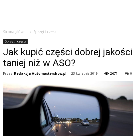
Strona główna
Sprzęt i części
Sprzęt i części
Jak kupić części dobrej jakości
taniej niż w ASO?
Przez
Redakcja Automastershow.pl
-
23 kwietnia 2019
2671
0