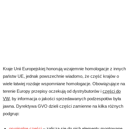
Kraje Unii Europejskiej honorują wzajemnie homologacje z innych
państw UE, jednak powszechnie wiadomo, że część krajów o
wiele łatwiej rozdaje wspomniane homologacje. Obowiązujące na
terenie Europy przepisy oczekują od dystrybutorów i
części do
VW
, by informacja o jakości sprzedawanych podzespołów była
jawna. Dyrektywa GVO dzieli części zamienne na kilka różnych
podgrup:
oryginalne części
– zalicza się do nich elementy montowane